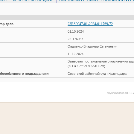
23RS0047-01-2024-011769-72
ор дела
01.10.2024
22-176037
Овдиенко Владимир Евгеньевич
11.12.2024
Вынесено постановление о назначении ад
(п.1 ч.1 ст.29.9 КоАП РФ)
обособленного подразделения
Советский районный суд г.Краснодара
опубликовано 01.10.2