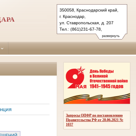
350058, Краснодарский край,
г. Краснодар,
ДАРА
ул. Ставропольская, д. 207
Тел.: (861)231-67-78,
факс (861) 234-06-92
развернуть
krasnodar-sovetsky.krd@sudrf.ru
анция
Запросы ОПФР по постановлению
Правительства РФ от 28.06.2021 №
1037
РЕШЕНИЙ