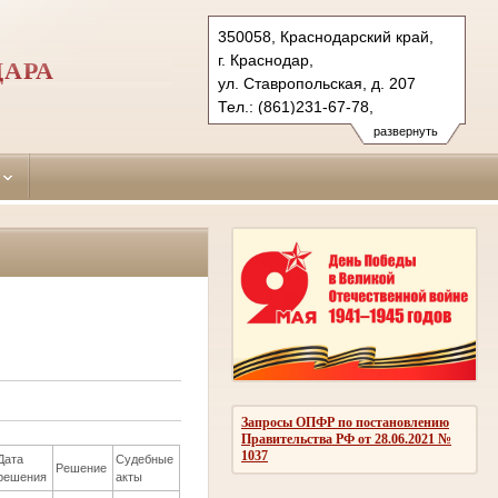
350058, Краснодарский край,
г. Краснодар,
ДАРА
ул. Ставропольская, д. 207
Тел.: (861)231-67-78,
факс (861) 234-06-92
развернуть
krasnodar-sovetsky.krd@sudrf.ru
Запросы ОПФР по постановлению
Правительства РФ от 28.06.2021 №
1037
Дата
Судебные
Решение
решения
акты