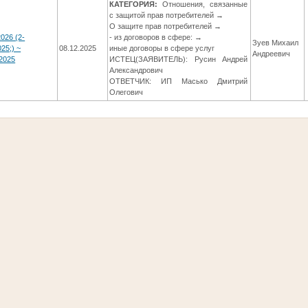
КАТЕГОРИЯ:
Отношения, связанные
с защитой прав потребителей →
О защите прав потребителей →
026 (2-
- из договоров в сфере: →
Зуев Михаил
25;) ~
08.12.2025
иные договоры в сфере услуг
Андреевич
2025
ИСТЕЦ(ЗАЯВИТЕЛЬ): Русин Андрей
Александрович
ОТВЕТЧИК: ИП Масько Дмитрий
Олегович